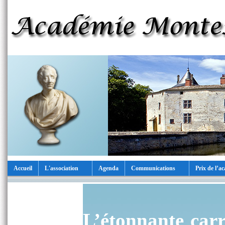
Accueil
L'association
Agenda
Communications
Prix de l’a
L’étonnante carr