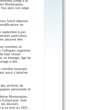
rmontal (siège à la
prix Montesquieu.
 fixe alors son siège
tions furent déposés
 modifications en
 septembre à juin,
ments particuliers,
ées peuvent être
 ses membres et
de Colloques organisés
 de haut niveau
ais ou étranger, âgé de
ronage à des
 de membre honoraire
ut aussi s’attacher
 des archives de
papiers personnels et
cadémie Montesquieu.
ax Eylaud puis Jean
s les dossiers
e à sa mort en 1921 ;