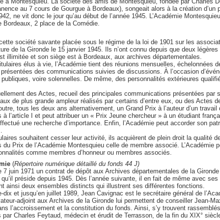
 à Montesquieu. La société des amis de Montesquieu, fondée par Charles Do
anence au 7 cours de Gourgue à Bordeaux), songeait alors à la création d’un 
942, ne vit donc le jour qu’au début de l’année 1945. L’Académie Montesquieu
de Bordeaux, 2 place de la Comédie.
ette société savante placée sous le régime de la loi de 1901 sur les associa
cture de la Gironde le 15 janvier 1945. Ils n’ont connu depuis que deux légères
t illimitée et son siège est à Bordeaux, aux archives départementales.
laires élus à vie, l’Académie tient des réunions mensuelles, échelonnées de
 présentées des communications suivies de discussions. À l’occasion d’événe
publiques, voire solennelles. De même, des personnalités extérieures qualifi
ellement des Actes, recueil des principales communications présentées par
avaux de plus grande ampleur réalisés par certains d’entre eux, ou des Actes 
outre, tous les deux ans alternativement, un Grand Prix à l’auteur d’un travail
à l’article I et peut attribuer un « Prix Jeune chercheur » à un étudiant franç
ffectué une recherche d’importance. Enfin, l’Académie peut accorder son pat
.
aires souhaitent cesser leur activité, ils acquièrent de plein droit la qualité
 du Prix de l’Académie Montesquieu celle de membre associé. L’Académie pe
rsonnalités comme membres d’honneur ou membres associés.
émie
(
Répertoire numérique détaillé du fonds 44 J)
 7 juin 1971 un contrat de dépôt aux Archives départementales de la Gironde
u’il préside depuis 1945. Dès l’année suivante, il en fait de même avec ses 
t ainsi deux ensembles distincts qui illustrent ses différentes fonctions.
dix et jusqu’en juillet 1989, Jean Cavignac est le secrétaire général de l’A
ateur-adjoint aux Archives de la Gironde lui permettent de conseiller Jean-M
dans l’accroissement et la constitution du fonds. Ainsi, s’y trouvent rassemblé
par Charles Feytaud, médecin et érudit de Terrasson, de la fin du XIX° siècl