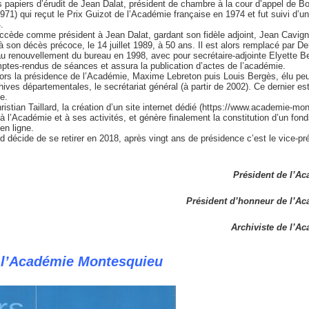
 papiers d’érudit de Jean Dalat, président de chambre à la cour d’appel de B
971) qui reçut le Prix Guizot de l’Académie française en 1974 et fut suivi d’u
.
ccède comme président à Jean Dalat, gardant son fidèle adjoint, Jean Cavi
’à son décès précoce, le 14 juillet 1989, à 50 ans. Il est alors remplacé par D
au renouvellement du bureau en 1998, avec pour secrétaire-adjointe Elyette B
tes-rendus de séances et assura la publication d’actes de l’académie.
alors la présidence de l’Académie, Maxime Lebreton puis Louis Bergès, élu pe
ves départementales, le secrétariat général (à partir de 2002). Ce dernier e
e.
istian Taillard, la création d’un site internet dédié (https://www.academie-mon
 à l’Académie et à ses activités, et génère finalement la constitution d’un fon
en ligne.
rd décide de se retirer en 2018, après vingt ans de présidence c’est le vice-p
Président de l’A
Président d’honneur de l’A
Archiviste de l’A
 l’Académie Montesquieu