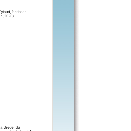
ylaud, fondation
ne, 2020).
 La Brède, du