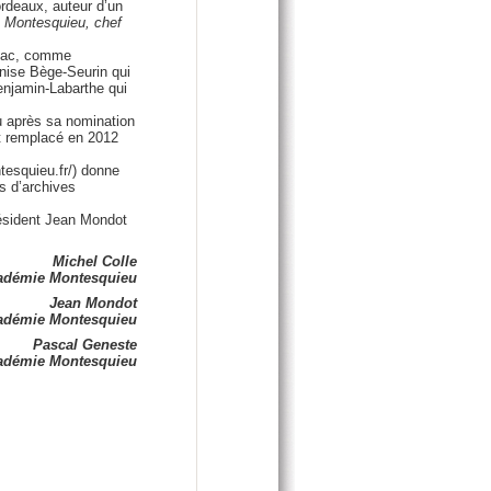
ordeaux, auteur d’un
n
Montesquieu, chef
gnac, comme
enise Bège-Seurin qui
enjamin-Labarthe qui
u après sa nomination
st remplacé en 2012
tesquieu.fr/) donne
ds d’archives
résident Jean Mondot
Michel Colle
cadémie Montesquieu
Jean Mondot
cadémie Montesquieu
Pascal Geneste
cadémie Montesquieu