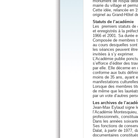
monument de Rispal dédié
mairie du village et perm
Cette idée, relancée en 1
originel au Grand-Hôtel 
Statuts de l’académie
Les premiers statuts de c
et enregistrés à la préfe
1966 et 2001. Sa durée es
Composée de membres titu
au cours desquelles sont
les séances peuvent être 
invitées à s’y exprimer.
L’Académie publie ponctu
s’efforce d’éditer des tr
par elle. Elle décerne en 
conforme aux buts définis 
moins de 35 ans, ayant e
manifestations culturelles
Lorsque des membres titul
de même que les lauréats
par un vote d’autres pe
Les archives de l’acad
Jean-Max Eylaud signe le
l’Académie Montesquieu, q
professionnels, constituan
Dans les années soixante-
Ses fonctions de conserv
Dalat, à partir de 1977, 
documentaires constitués 