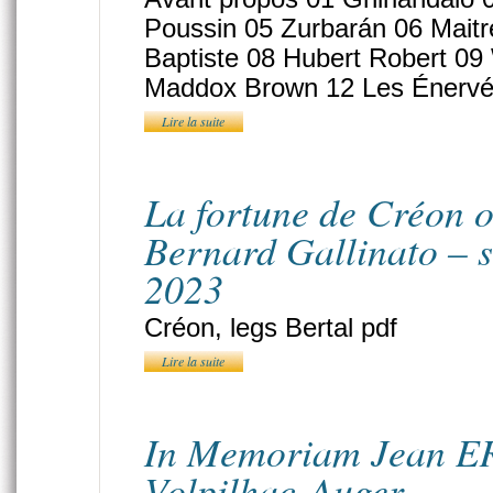
Poussin 05 Zurbarán 06 Maitr
Baptiste 08 Hubert Robert 09 
Maddox Brown 12 Les Énervés
Lire la suite
La fortune de Créon o
Bernard Gallinato – 
2023
Créon, legs Bertal pdf
Lire la suite
In Memoriam Jean E
Volpilhac-Auger