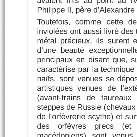
avaient mis au point au I
Philippe II, père d’Alexandre
Toutefois, comme cette de
inviolées ont aussi livré des
métal précieux, ils surent 
d’une beauté exceptionnel
principaux en disant que, su
caractérise par la techniqu
naïfs, sont venues se dépos
artistiques venues de l’ex
(avant-trains de taureau
steppes de Russie (chevaux 
de l’orfèvrerie scythe) et su
des orfèvres grecs (et 
macédoniens) sont venus 