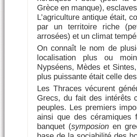
Grèce en manque), esclaves, 
L’agriculture antique était, 
par un territoire riche (p
arrosées) et un climat tempé
On connaît le nom de plusie
localisation plus ou moi
Nypséens, Mèdes et Sintes,
plus puissante était celle de
Les Thraces vécurent géné
Grecs, du fait des intérêt
peuples. Les premiers import
ainsi que des céramiques f
banquet (
symposion
en grec
base de la sociabilité des h